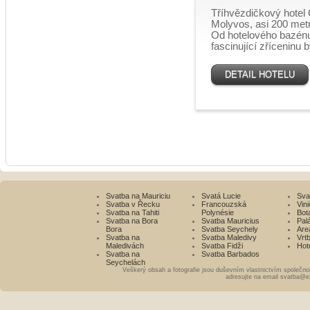
Tříhvězdičkový hotel 
Molyvos, asi 200 metr
Od hotelového bazén
fascinující zříceninu
DETAIL HOTELU
Svatba na Mauriciu
Svatá Lucie
Sva
Svatba v Řecku
Francouzská
Vini
Svatba na Tahiti
Polynésie
Bot
Svatba na Bora
Svatba Mauricius
Pal
Bora
Svatba Seychely
Are
Svatba na
Svatba Maledivy
Vrt
Maledivách
Svatba Fidži
Hot
Svatba na
Svatba Barbados
Seychelách
Veškerý obsah a fotografie jsou duševním vlastnictvím společno
adresujte na email svatba@e