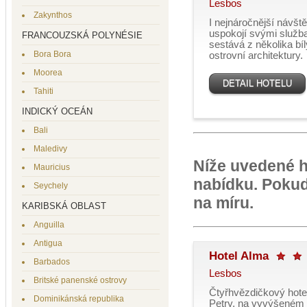
Lesbos
Zakynthos
I nejnáročnější návš
uspokojí svými služba
FRANCOUZSKÁ POLYNÉSIE
sestává z několika bí
Bora Bora
ostrovní architektury.
Moorea
DETAIL HOTELU
Tahiti
INDICKÝ OCEÁN
Bali
Maledivy
Níže uvedené h
Mauricius
nabídku. Pokud
Seychely
na míru.
KARIBSKÁ OBLAST
Anguilla
Antigua
Hotel Alma
Barbados
Lesbos
Britské panenské ostrovy
Čtyřhvězdičkový hote
Dominikánská republika
Petry, na vyvýšeném 