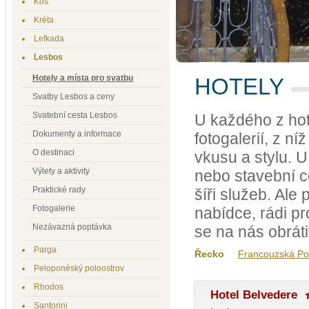
Kos
Kréta
Lefkada
Lesbos
Hotely a místa pro svatbu
HOTELY
Svatby Lesbos a ceny
Svatební cesta Lesbos
U každého z hot
Dokumenty a informace
fotogalerií, z n
O destinaci
vkusu a stylu. U
Výlety a aktivity
nebo stavební ce
Praktické rady
šíři služeb. Ale
Fotogalerie
nabídce, rádi pr
Nezávazná poptávka
se na nás obráti
Parga
Řecko
Francouzská Po
Peloponéský poloostrov
Rhodos
Hotel Belvedere
Santorini