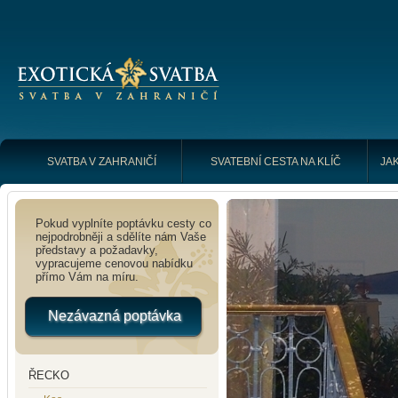
SVATBA V ZAHRANIČÍ
SVATEBNÍ CESTA NA KLÍČ
JAK
Pokud vyplníte poptávku cesty co
nejpodrobněji a sdělíte nám Vaše
představy a požadavky,
vypracujeme cenovou nabídku
přímo Vám na míru.
Nezávazná poptávka
ŘECKO