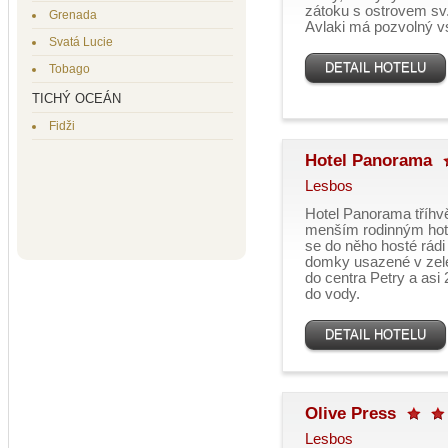
zátoku s ostrovem sv.
Grenada
Avlaki má pozvolný vs
Svatá Lucie
DETAIL HOTELU
Tobago
TICHÝ OCEÁN
Fidži
Hotel Panorama
Lesbos
Hotel Panorama tříhvě
menším rodinným hotel
se do něho hosté rádi 
domky usazené v zele
do centra Petry a as
do vody.
DETAIL HOTELU
Olive Press
Lesbos